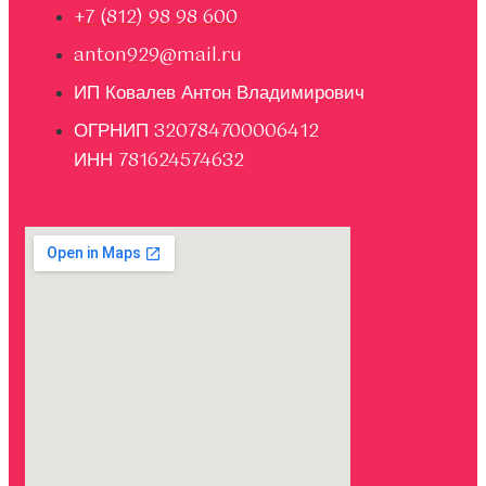
+7 (812) 98 98 600
anton929@mail.ru
ИП Ковалев Антон Владимирович
ОГРНИП 320784700006412
ИНН 781624574632