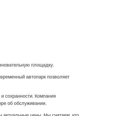
евновательную площадку.
овременный автопарк позволяет
.
и и сохранности. Компания
оре об обслуживании.
ы актуальные цены. Мы считаем, что