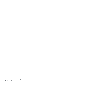
я помечены
*