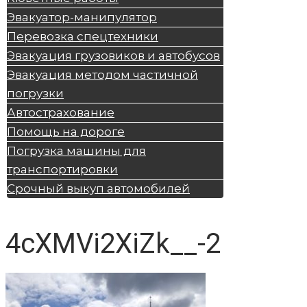
Эвакуатор-манипулятор
Перевозка спецтехники
Эвакуация грузовиков и автобусов
Эвакуация методом частичной
погрузки
Автострахование
Помощь на дороге
Погрузка машины для
транспортировки
Срочный выкуп автомобилей
4cXMVi2XiZk__-2