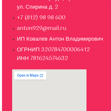
ул. Спирина д. 2
+7 (812) 98 98 600
anton929@mail.ru
ИП Ковалев Антон Владимирович
ОГРНИП 320784700006412
ИНН 781624574632