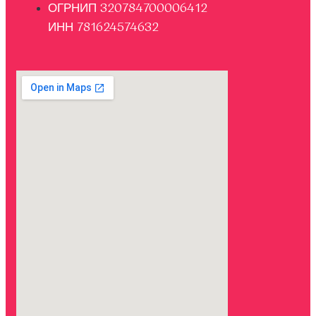
ОГРНИП 320784700006412
ИНН 781624574632