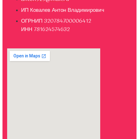
ИП Ковалев Антон Владимирович
ОГРНИП 320784700006412
ИНН 781624574632