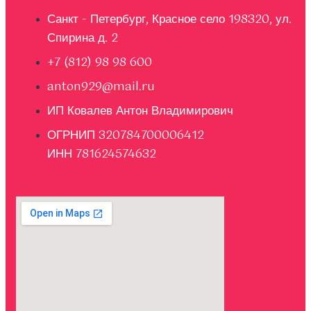
Санкт - Петербург, Красное село 198320, ул.
Спирина д. 2
+7 (812) 98 98 600
anton929@mail.ru
ИП Ковалев Антон Владимирович
ОГРНИП 320784700006412
ИНН 781624574632