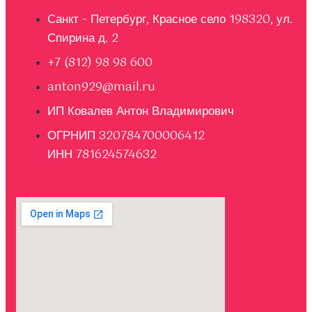
Санкт - Петербург, Красное село 198320, ул.
Спирина д. 2
+7 (812) 98 98 600
anton929@mail.ru
ИП Ковалев Антон Владимирович
ОГРНИП 320784700006412
ИНН 781624574632