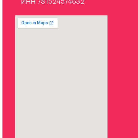
ИНН 781624574632