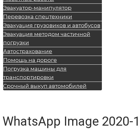
Эвакуатор-манипулятор
Перевозка спецтехники
Эвакуация грузовиков и автобусов
Эвакуация методом частичной
погрузки
Автострахование
Помощь на дороге
Погрузка машины для
транспортировки
Срочный выкуп автомобилей
WhatsApp Image 2020-11