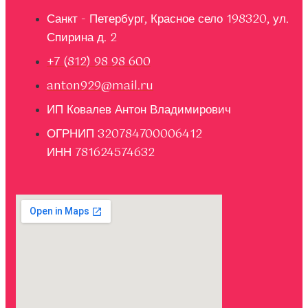
Санкт - Петербург, Красное село 198320, ул.
Спирина д. 2
+7 (812) 98 98 600
anton929@mail.ru
ИП Ковалев Антон Владимирович
ОГРНИП 320784700006412
ИНН 781624574632