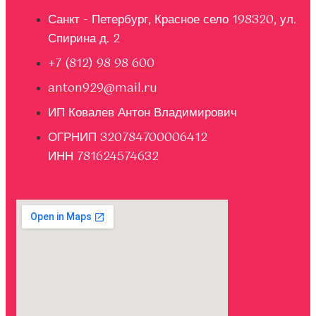
Санкт - Петербург, Красное село 198320, ул.
Спирина д. 2
+7 (812) 98 98 600
anton929@mail.ru
ИП Ковалев Антон Владимирович
ОГРНИП 320784700006412
ИНН 781624574632