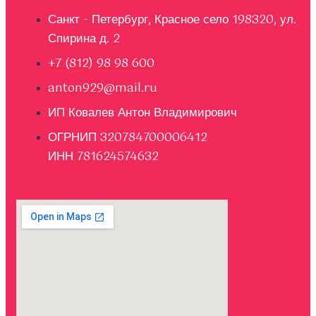
Санкт - Петербург, Красное село 198320, ул.
Спирина д. 2
+7 (812) 98 98 600
anton929@mail.ru
ИП Ковалев Антон Владимирович
ОГРНИП 320784700006412
ИНН 781624574632