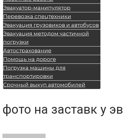
Эвакуатор-манипулятор
Перевозка спецтехники
Эвакуация грузовиков и автобусов
Эвакуация методом частичной
погрузки
Автострахование
Помощь на дороге
Погрузка машины для
транспортировки
Срочный выкуп автомобилей
фото на заставк у эв