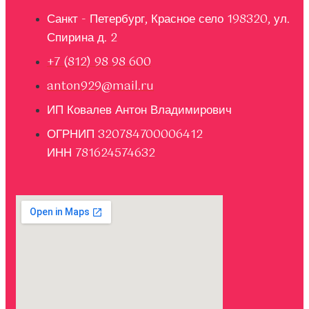
Санкт - Петербург, Красное село 198320, ул.
Спирина д. 2
+7 (812) 98 98 600
anton929@mail.ru
ИП Ковалев Антон Владимирович
ОГРНИП 320784700006412
ИНН 781624574632