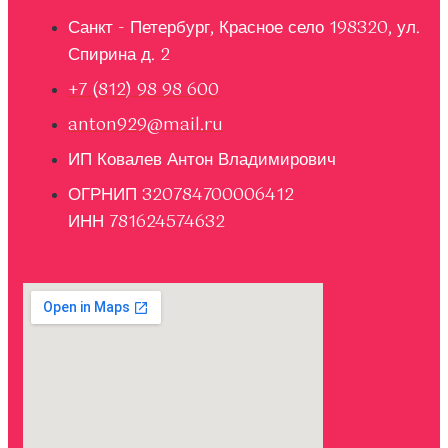
Санкт - Петербург, Красное село 198320, ул.
Спирина д. 2
+7 (812) 98 98 600
anton929@mail.ru
ИП Ковалев Антон Владимирович
ОГРНИП 320784700006412
ИНН 781624574632