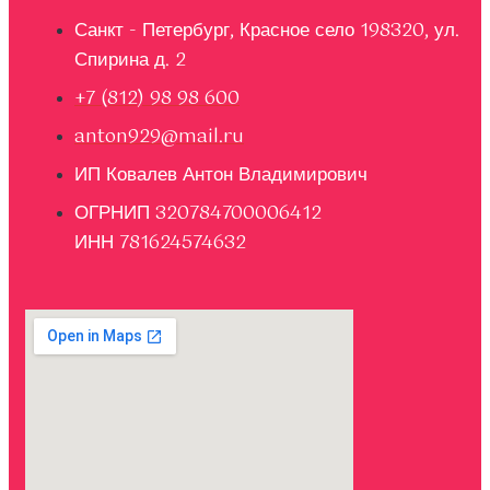
Санкт - Петербург, Красное село 198320, ул.
Спирина д. 2
+7 (812) 98 98 600
anton929@mail.ru
ИП Ковалев Антон Владимирович
ОГРНИП 320784700006412
ИНН 781624574632