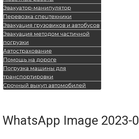
Эвакуатор-манипулятор
Перевозка спецтехники
Эвакуация грузовиков и автобусов
Эвакуация методом частичной
погрузки
Автострахование
Помощь на дороге
Погрузка машины для
транспортировки
Срочный выкуп автомобилей
WhatsApp Image 2023-02