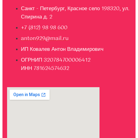
Санкт - Петербург, Красное село 198320, ул.
Спирина д. 2
+7 (812) 98 98 600
anton929@mail.ru
ИП Ковалев Антон Владимирович
ОГРНИП 320784700006412
ИНН 781624574632