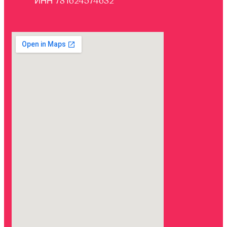
ИНН 781624574632