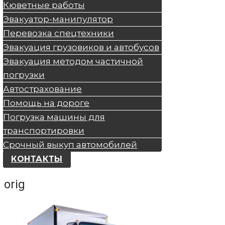
Кюветные работы
Эвакуатор-манипулятор
Перевозка спецтехники
Эвакуация грузовиков и автобусов
Эвакуация методом частичной
погрузки
Автострахование
Помощь на дороге
Погрузка машины для
транспортировки
Срочный выкуп автомобилей
КОНТАКТЫ
orig