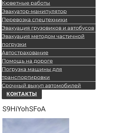
Кюветные работы
Эвакуатор-манипулятор
Перевозка спецтехники
Эвакуация грузовиков и автобусов
Эвакуация методом частичной
погрузки
Автострахование
Помощь на дороге
Погрузка машины для
транспортировки
Срочный выкуп автомобилей
КОНТАКТЫ
S9HiYohSFoA