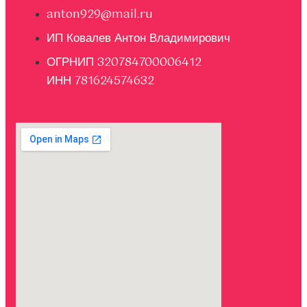
anton929@mail.ru
ИП Ковалев Антон Владимирович
ОГРНИП 320784700006412
ИНН 781624574632